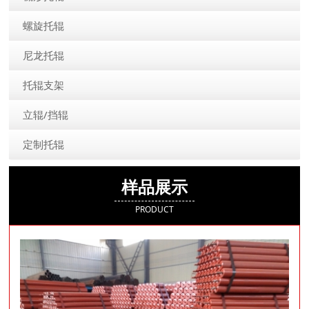
螺旋托辊
尼龙托辊
托辊支架
立辊/挡辊
定制托辊
样品展示
PRODUCT