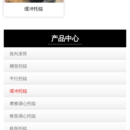
缓冲托辊
产品中心
改向滚筒
槽形托辊
平行托辊
缓冲托辊
摩擦调心托辊
锥形调心托辊
梳形托辊