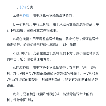
一、
托辊
分类
a.槽形
托辊
：用于承载分支输送散状物料。
b.平行托辊：平行上托辊，用于承载分支输送成件物品，平
行下托辊用于回程分支支撑输送带。
c.调心托辊：用于调整输送带跑偏，防止蛇行，保证输送带
稳定运行。前倾式槽形托辊也起调心、对中作用。
d.缓冲托辊：安装在输送机受料段的下方，减小输送带所受
的冲击，延长输送带使用寿命。
e.回程托辊：用于下分支支撑输送带，有平行、V形、反V
形几种，V形与反V形辊能降低输送带跑偏的可能性。当V形和反
V形两种型式配套使用，形成菱形断面，能更有效地防止输送带
跑偏。
此外，还有梳形托辊和螺旋托辊，能清除输送带上的粘
料，保持带面清沽。