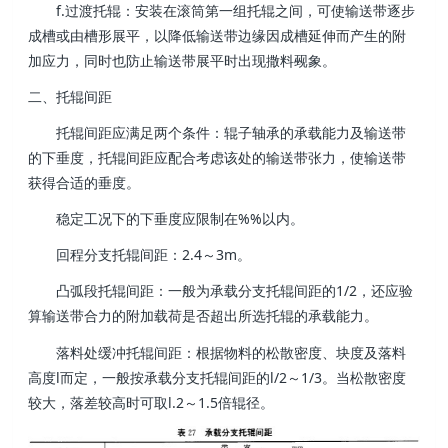
f.过渡托辊：安装在滚筒第一组托辊之间，可使输送带逐步
成槽或由槽形展平，以降低输送带边缘因成槽延伸而产生的附
加应力，同时也防止输送带展平时出现撒料觋象。
二、托辊间距
托辊间距应满足两个条件：辊子轴承的承载能力及输送带
的下垂度，托辊间距应配合考虑该处的输送带张力，使输送带
获得合适的垂度。
稳定工况下的下垂度应限制在%%以内。
回程分支托辊间距：2.4～3m。
凸弧段托辊间距：一般为承载分支托辊间距的1/2，还应验
算输送带合力的附加载荷是否超出所选托辊的承载能力。
落料处缓冲托辊间距：根据物料的松散密度、块度及落料
高度l而定，一般按承载分支托辊间距的l/2～1/3。当松散密度
较大，落差较高时可取l.2～1.5倍辊径。