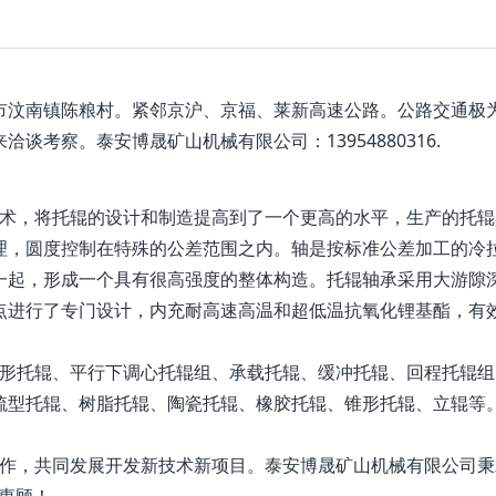
用
博晟托辊为您深度解析：托辊皮带机跑偏的原因分析及解决办法
应用
博晟托辊为您深度解析：煤矿胶带输送机托辊标准
博晟矿机为您解析：传动滚筒发热的原因以及解决方法
汶南镇陈粮村。紧邻京沪、京福、莱新高速公路。公路交通极为
能?
博晟矿山分享：托辊轴承的日常维护
考察。泰安博晟矿山机械有限公司：13954880316.
博晟矿山为您解析关于托辊的应用结构知识
博晟矿山为您解析：如何提高托辊轴承的使用寿命
博晟矿山深度解析：托辊支架结垢可能造成的后果
博
术，将托辊的设计和制造提高到了一个更高的水平，生产的托辊
槽型托辊的特点及注意事项
理，圆度控制在特殊的公差范围之内。轴是按标准公差加工的冷
传动滚筒的高效率及其选用要点
一起，形成一个具有很高强度的整体构造。托辊轴承采用大游隙
博晟矿机为您解读：托辊磨损的4种故障形式
点进行了专门设计，内充耐高速高温和超低温抗氧化锂基酯，有
托辊关于皮带运输机防止跑偏的研究和系统优化
博晟矿机为您解读：如何分辨托辊轴承质量的好坏
托
托辊、平行下调心托辊组、承载托辊、缓冲托辊、回程托辊组
托辊厂家博晟矿机为您解析：输送带怎么做保养
托
辊、树脂托辊、陶瓷托辊、橡胶托辊、锥形托辊、立辊等。规格：直径
托辊好文分享：带式输送机托辊跑偏调试方法
优势
带式输送机托辊有哪几种？
，共同发展开发新技术新项目。泰安博晟矿山机械有限公司秉承
用
博晟机械为您解析：平行托辊的使用范围
惠顾！