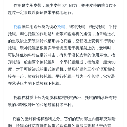
作用是支承皮带，减少皮带运行阻力，并使皮带的垂直度不
超过一定限度以保证皮带平稳地运行。
托辊
按其用途分类为调心
托辊
、缓冲托辊、槽形托辊、平行
托辊。调心托辊的作用是纠正带式输送机的跑偏，通常输送机
的重载段上安装回转式槽形调心托辊，空载段上安装平行调心
托辊。缓冲托辊是根据实际情况应用于机尾架上的，受料时，
可以降低物料对皮带的冲击，有利于沿长皮带的使用寿命。槽
形托辊一般由两个侧托辊和一个平托辊组成，槽角度一般为30
度，对于可拆卸式的带式输送机，槽形托辊的三个托辊互相铰
接在一起，故称铰接托辊。平行托辊一般为一个长辊，它安装
在承受压力的下端故称下托辊。
托辊在材质上分为钢质和塑料托辊两种。托辊的轴承座有铸
铁的和钢板冲压的和酚醛塑料等三种。
托辊的密封有钢和塑料之分。它们的密封都是内部填充润滑
脂。托辊的好坏直接影响带式输送机的电能消耗和皮带的寿