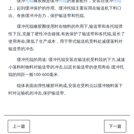
缓冲
托辊
橡胶圈是缓冲
托辊
的重要配件，安装在缓冲
托辊
上，起到缓冲保护的作用。缓冲托辊主要应用在输送机下料口
出。有效缓冲冲击力，保护输送带和托辊。
缓冲托辊橡胶圈使用时在物料的作用下,输送带和各托辊弹
性下压,克服了硬性冲击碰撞,有效保护了输送带和各托辊,延长了
使用寿命,降低了生产成本，用于带式输送机受料处减缓落料对
输送带的冲击.
缓冲托辊的用途: 缓冲托辊安装在输送机受料段的下方,减速
小落料时物料对输送带的冲击,以廷长输送带的使用寿命.缓冲托
辊的间距一般100-600毫米.
辊体表面由弹性橡胶环构成,安装在受料点以缓冲物料落下
时对运输机的冲击,保护输送带。
上一篇
下一篇