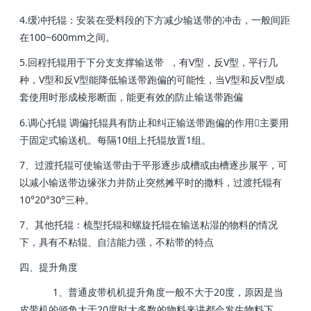
4.缓冲托辊：安装在受料段的下方减少输送带的冲击，一般间距
在100~600mm之间。
5.回程托辊用于下分支支撑输送带 ，有V型，反V型，平行几
种，V型和反V型能降低输送带跑偏的可能性，当V型和反V型成
套使用时形成棱形断面，能更有效的防止输送带跑偏
6.调心托辊 调偏托辊具有防止和纠正输送带跑偏的作用主要用
于固定式输送机。每隔10组上托辊放置1组。
7、过渡托辊可使输送带由于平形逐步成槽或由槽逐步展平，可
以减小输送带边缘张力并防止突然摊平时的撒料，过渡托辊有
10°20°30°三种。
7、其他托辊：梳型托辊和螺旋托辊在输送粘湿的物料的情况
下，具有不粘辊、自洁能力强，不粘带的特点
四、提升角度
1、普通皮带机机提升角度一般不大于20度，原因是当
皮带机的倾角大于20度时大多数的物料来讲都会发生物料下