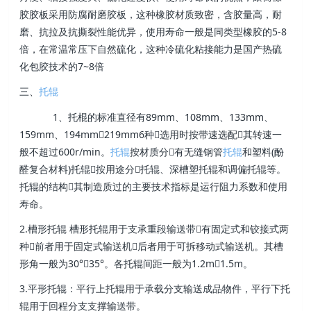
胶胶板采用防腐耐磨胶板，这种橡胶材质致密，含胶量高，耐
磨、抗拉及抗撕裂性能优异，使用寿命一般是同类型橡胶的5-8
倍，在常温常压下自然硫化，这种冷硫化粘接能力是国产热硫
化包胶技术的7~8倍
三、
托辊
1、托棍的标准直径有89mm、108mm、133mm、
159mm、194mm219mm6种选用时按带速选配其转速一
般不超过600r/min。
托辊
按材质分有无缝钢管
托辊
和塑料(酚
醛复合材料)托辊按用途分托辊、深槽塑托辊和调偏托辊等。
托辊的结构其制造质过的主要技术指标是运行阻力系数和使用
寿命。
2.槽形托辊 槽形托辊用于支承重段输送带有固定式和铰接式两
种前者用于固定式输送机后者用于可拆移动式输送机。其槽
形角一般为30°35°。各托辊间距一般为1.2m1.5m。
3.平形托辊：平行上托辊用于承载分支输送成品物件，平行下托
辊用于回程分支支撑输送带。