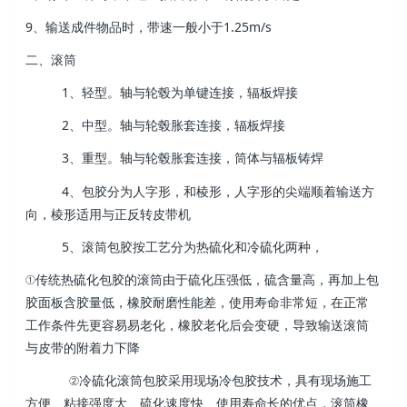
9、输送成件物品时，带速一般小于1.25m/s
二、滚筒
1、轻型。轴与轮毂为单键连接，辐板焊接
2、中型。轴与轮毂胀套连接，辐板焊接
3、重型。轴与轮毂胀套连接，筒体与辐板铸焊
4、包胶分为人字形，和棱形，人字形的尖端顺着输送方
向，棱形适用与正反转皮带机
5、滚筒包胶按工艺分为热硫化和冷硫化两种，
①传统热硫化包胶的滚筒由于硫化压强低，硫含量高，再加上包
胶面板含胶量低，橡胶耐磨性能差，使用寿命非常短，在正常
工作条件先更容易易老化，橡胶老化后会变硬，导致输送滚筒
与皮带的附着力下降
②冷硫化滚筒包胶采用现场冷包胶技术，具有现场施工
方便、粘接强度大、硫化速度快、使用寿命长的优点，滚筒橡