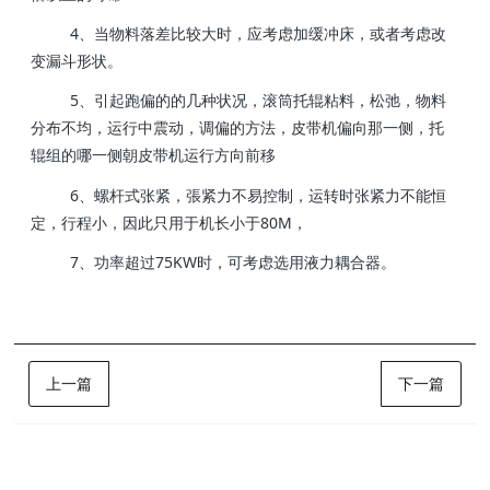
4、当物料落差比较大时，应考虑加缓冲床，或者考虑改
变漏斗形状。
5、引起跑偏的的几种状况，滚筒托辊粘料，松弛，物料
分布不均，运行中震动，调偏的方法，皮带机偏向那一侧，托
辊组的哪一侧朝皮带机运行方向前移
6、螺杆式张紧，張紧力不易控制，运转时张紧力不能恒
定，行程小，因此只用于机长小于80M，
7、功率超过75KW时，可考虑选用液力耦合器。
上一篇
下一篇
样品展示