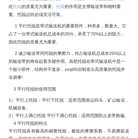
此
托辊
的质量尤为重要。
托辊
的作用是支撑输送带和物料重
量。托辊运转必须灵活可靠。
1
平行托辊是带式输送机的重要部件，种类多，数量大。它
占了一台带式输送机总成本的35%，承受了70%以上的阻力，
因此托辊的质量尤为重要。
2
减少输送带同托辊的摩擦力，对占输送机总成本25%以上
的输送带的寿命起着关键作用。虽然托辊在带式输送机中是一
个较小部件，结构并不复杂，zmjt05但制造出高质量的托辊并
非易事!
3
平行托辊的使用范围
1）平行上托辊：平行下托辊：适用范围港运码头，矿山输送，
机械设备。
2）平行上调心托辊.平行下调心托辊：适用范围防止皮带跑偏。
4 平行托辊的特点
平行托辊具有极高的耐磨性能，极低的摩擦系数，不易磨损皮