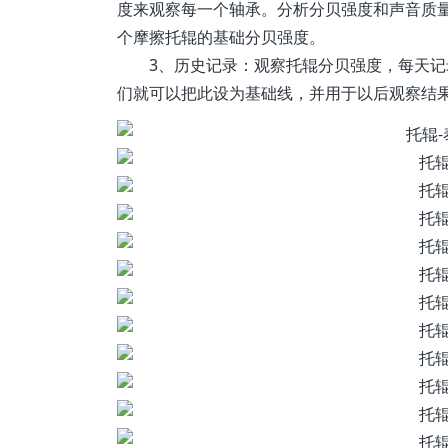
度来观察每一个轴承。分析分贝强度和声音质
什么是托辊?它又有什么作用呢?
个摩擦托辊的基础分贝强度。
博晟托辊为您解析：托辊轴承的优劣对托辊质量的影
3、历史记录：观察托辊分贝强度，每天记录
博晟托辊为您深度解析：皮带机滚筒与托辊技术要
们就可以把此设为基础线，并用于以后观察结
博晟托辊为您深度解析：皮带输送机高速托辊的设计及
博晟托辊为您深度解析：托辊支架
博晟托辊：常用托辊型号规格表