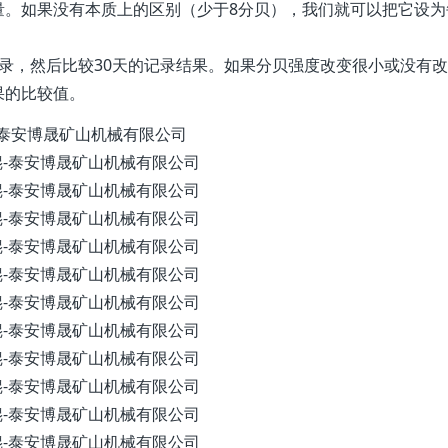
量。如果没有本质上的区别（少于8分贝），我们就可以把它设为
博晟托辊为您解析：GZT型托辊输送机
响
博晟托辊为您解析：缓冲托辊橡胶圈的作用​
博
，然后比较30天的记录结果。如果分贝强度改变很小或没有改
求
博晟托辊为您深度解析：皮带机多年总结设计经验
果的比较值。
选用
博晟托辊为您深度解析：皮带输送机调心托辊的配置及影响因素
博晟托辊深度解析：输送带调心托辊调整的基本原则
博晟托辊为您深度解析：煤矿井下用带式输送机托辊技术条件（执行标准：MT821-1999）