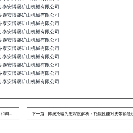
整方法
下一篇
:
博晟托辊为您深度解析：托辊性能对皮带输送机节能降耗的