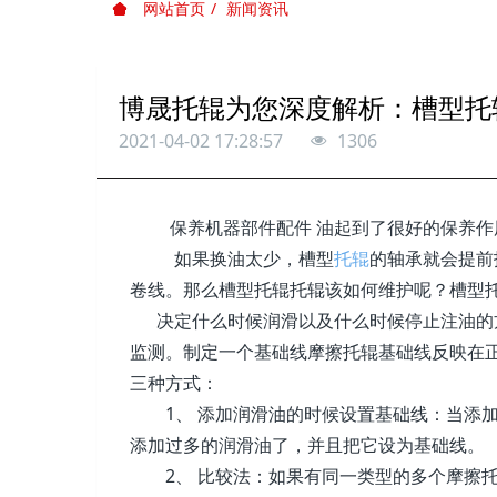
网站首页
新闻资讯
博晟矿山为您深度解析：胶带输送机托辊改造与应
博晟托辊为您深度解析：高分子材质托辊在皮带机中
博晟托辊深度解析：托辊制造与质量控制
博晟托辊为您深度解析：槽型托
博晟矿机深度解析：缓冲托辊哪些因素会影响使用性
2021-04-02 17:28:57
1306
博晟矿山解析：电动滚筒的故障排除方法
博晟矿山解读带式输送机的传动原理及特点
博晟矿山为您解析：缓冲托辊和涂胶托辊的区别
保养机器部件配件 油起到了很好的保养作
博晟矿机解析：缓冲托辊的类型和安装原则
如果换油太少，槽型
托辊
的轴承就会提前
缓冲托辊配件的优势
卷线。那么槽型托辊托辊该如何维护呢？槽型
托辊与输送带之间的相互影响
决定什么时候润滑以及什么时候停止注油的方
托辊之皮带运输机安装技术要求和跑偏原因的分析
监测。制定一个基础线摩擦托辊基础线反映在
托辊知识之带式输送机的传动原理及其特点
三种方式：
托辊干货分享：造成托辊旋转阻力的因素有哪些？
1、 添加润滑油的时候设置基础线：当添加
托辊知识普及
添加过多的润滑油了，并且把它设为基础线。
博晟矿机为您深度解析：超高分子量聚乙烯托辊的性能
2、 比较法：如果有同一类型的多个摩擦托
博晟机械为您深度解析：托辊的组成结构及轴承的选