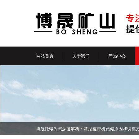
网站首页
关于我们
产品中心
博晟托辊为您深度解析：托辊支架
博晟托辊：常用托辊型号规格表
博晟托辊为您深度解析：常见皮带机跑偏原因和调整
博晟托辊为您深度解析：皮带机自动纠偏装置安装调试