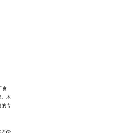
博晟托辊为您深度解析：槽形托辊使用注意事项
晟托辊为您深度解析：皮带输送机的皮带跑偏的巧妙调整
博晟托辊深度解析：托辊分类与安装间距
博晟托辊为您深度解析：前倾前置槽型托辊组
博晟托辊深度解析：托辊性能优化与选型标准
博晟托辊为您深度解析：超高分子量聚乙烯托辊的特性及优点
于食
保、木
捷的专
25%