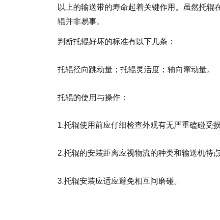
以上的输送带的寿命起着关键作用。虽然托辊
辊并非易事。
判断托辊好坏的标准有以下几条：
托辊径向跳动量；托辊灵活度；轴向窜动量。
托辊的使用与操作：
1.托辊使用前应仔细检查外观有无严重磕碰受
2.托辊的安装距离应视物流的种类和输送机特
3.托辊安装应适应避免相互间磨碰。