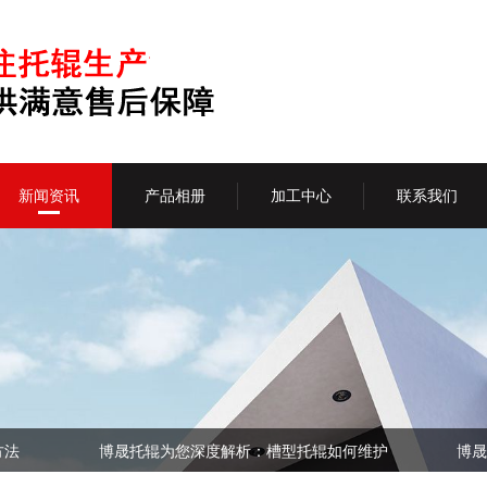
新闻资讯
产品相册
加工中心
联系我们
博晟托辊深度解析：输送带调心托辊调整的基本原则
博晟托辊为您深度解析：煤矿井下用带式输送机托辊技术条件（执行标准：MT821-1999）
方法
博晟托辊为您深度解析：槽型托辊如何维护
说明
博晟托辊为您深度解析：皮带托辊、清扫器安装标准