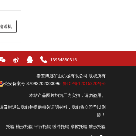
辊输送机
13954880316
泰安博晟矿山机械有限公司 版权所有
公安备案号 37098202000096
鲁ICP备12016320号-6
本站产品图片均为厂内实拍，请勿盗用。
请及时通知我们并提供相关证明材料，我们将立即予以删
除！
托辊 槽形托辊 平行托辊 缓冲托辊 摩擦托辊 锥形托辊