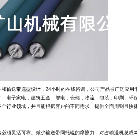
博晟托辊为您解析：GZT型托辊输送机
响
博晟托辊为您解析：缓冲托辊橡胶圈的作用​
博
求
博晟托辊为您深度解析：皮带机多年总结设计经验
选用
博晟托辊为您深度解析：皮带输送机调心托辊的配置及影响因素
博晟托辊深度解析：输送带调心托辊调整的基本原则
博晟托辊为您深度解析：煤矿井下用带式输送机托辊技术条件（执行标准：MT821-1999）
和输送带选型设计，24小时的在线咨询，公司产品被广泛应用
件，电子家电，建筑五金，邮电，仓储，物流，包装，印刷、环
多个行业领域，并且能根据客户的不同需求，提供全面周到且快
必须灵活可靠。减少输送带同托辊的摩擦力，对占输送机总成本