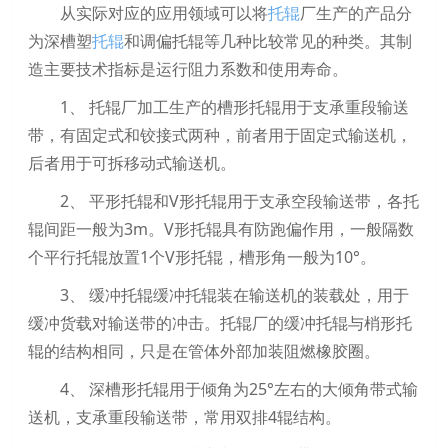
从实际对应的应用领域可以将
托辊
厂生产的产品分
为深槽塑
托辊
和调偏托辊等几种比较常见的种类。其制
造主要技术指标是运行阻力系数和使用寿命。
1、 托辊厂加工生产的槽形托辊用于支承重段输送
带，有固定式和铰接式两种，前者用于固定式输送机，
后者用于可拆移动式输送机。
2、 平形托辊和V形托辊用于支承空段输送带，各托
辊间距一般为3m。V形托辊具有防跑偏作用，一般隔数
个平行托辊放置1个V形托辊，槽形角一般为10°。
3、 缓冲托辊缓冲托辊装在输送机的装载处，用于
缓冲货载对输送带的冲击。托辊厂的缓冲托辊与梢形托
辊的结构相同，只是在管体外部加装阻燃橡胶圈。
4、 深槽形托辊用于倾角为25°左右的大倾角带式输
送机，支承重段输送带，常用双排4辊结构。