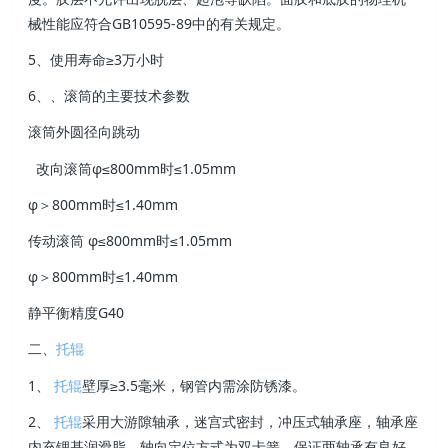
械性能应符合GB10595-89中的有关规定。
5、使用寿命≥3万小时
6、、滚筒的主要技术参数
滚筒外圆径向跳动
改向滚筒φ≤800mm时≤1.05mm
φ＞800mm时≤1.40mm
传动滚筒 φ≤800mm时≤1.05mm
φ＞800mm时≤1.40mm
静平衡精度G40
二、
托辊
1、
托辊
壁厚≥3.5毫米，钢管内需涂防锈漆。
2、
托辊
采用大游隙轴承，迷宫式密封，冲压式轴承座，轴承座
内充锂基润滑脂。轴向定位方式为双卡簧，保证两轴承有良好