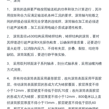
一、滚筒
1、 滚筒的选择要严格按照输送机的功率和张力计算进行，其许
用扭矩和合力应满足输送机各种工况的要求。滚筒轴与轮毂之
间的焊接必须采用完全穿透的连续焊。滚筒轴在加工前必须进
行超声波检查，加工后采用电磁介质或渗透性检查。
2、 滚筒直径≥630结构采用铸焊结构，铸焊结构的滚筒，要对
其焊缝进行超声波和X光探伤检查，以确保焊接质量，还要进行
退火处理，以消除内应力。不得有夹层、折叠、裂纹、结疤等
缺陷。滚筒装配后，要进行静平衡实验。
3、 采用双列球面滚子系列轴承，剖分式轴承座，采用油嘴沟槽
方式润滑。
4、 所有传动滚筒表面采用菱形胶层，改向滚筒表面采用平面胶
层。传动滚筒表面胶层的形成方式为铸胶覆面，胶层厚度不得
小于12mm，胶层硬度不得低于邵氏70度；改向滚筒表面胶层
的形成方式为铸胶，胶层厚度不得小于12mm，800毫米以上直
径滚筒胶层厚度不得小于15mm，胶层硬度不得低于邵氏60
度。胶层不允许出现脱层、起泡等缺陷。面胶和底胶的物理机